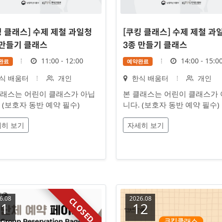
킹 클래스] 수제 제철 과일청
[쿠킹 클래스] 수제 제철 과
 만들기 클래스
3종 만들기 클래스
시
시
11:00 - 12:00
14:00 - 15:0
완료
예약완료
간
간
대
장
대
식 배움터
개인
한식 배움터
개인
상
소
상
클래스는 어린이 클래스가 아닙
본 클래스는 어린이 클래스가
 (보호자 동반 예약 필수)
니다. (보호자 동반 예약 필수)
히 보기
자세히 보기
6.08
2026.08
CLOSED
11
12