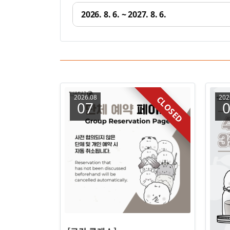
2026.08
202
CLOSED
07