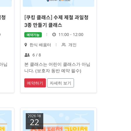
일청
[쿠킹 클래스] 수제 제철 과일청
3종 만들기 클래스
시
0
11:00 - 12:00
예약가능
간
장
대
한식 배움터
개인
소
상
정
6 / 8
원
 아닙
본 클래스는 어린이 클래스가 아닙
수
니다. (보호자 동반 예약 필수)
예약하기
자세히 보기
2026.08
22