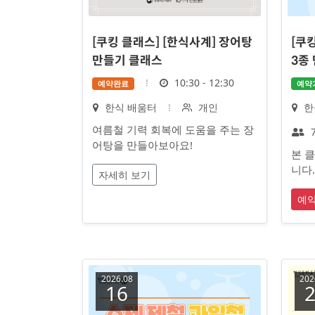
[쿠킹 클래스] [한식사계] 장어탕
[쿠
만들기 클래스
3종
시
10:30 - 12:30
예약완료
예약
간
장
대
장
한식 배움터
개인
한
소
상
소
여름철 기력 회복에 도움을 주는 장
7
어탕을 만들아보아요!
본 
니다.
자세히 보기
예
2026.08
202
16