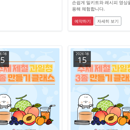
수
손쉽게 밀키트와 레시피 영상
용해 체험합니다.
예약하기
자세히 보기
6.08
2026.08
15
15