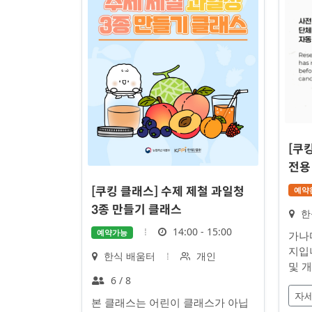
[쿠
전용
예약
[쿠킹 클래스] 수제 제철 과일청
3종 만들기 클래스
장
한
소
시
14:00 - 15:00
예약가능
가나
간
지입
장
대
한식 배움터
개인
및 
소
상
정
6 / 8
자세
원
본 클래스는 어린이 클래스가 아닙