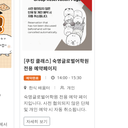
[쿠킹 클래스] 숙명글로벌어학원
전용 예약페이지
시
14:00 - 15:30
예약완료
간
장
대
한식 배움터
개인
소
상
0
숙명글로벌어학원 전용 예약 페이
지입니다. 사전 협의되지 않은 단체
및 개인 예약 시 자동 취소됩니다.
자세히 보기
집에서