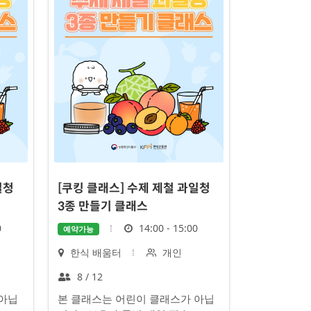
일청
[쿠킹 클래스] 수제 제철 과일청
3종 만들기 클래스
시
0
14:00 - 15:00
예약가능
간
장
대
한식 배움터
개인
소
상
정
8 / 12
원
 아닙
본 클래스는 어린이 클래스가 아닙
수