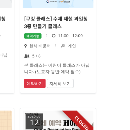
일청
[쿠킹 클래스] 수제 제철 과일청
3종 만들기 클래스
시
0
11:00 - 12:00
예약가능
간
장
대
한식 배움터
개인
소
상
 아닙
정
5 / 8
원
본 클래스는 어린이 클래스가 아닙
수
니다. (보호자 동반 예약 필수)
예약하기
자세히 보기
2026.08
CLOSED
12