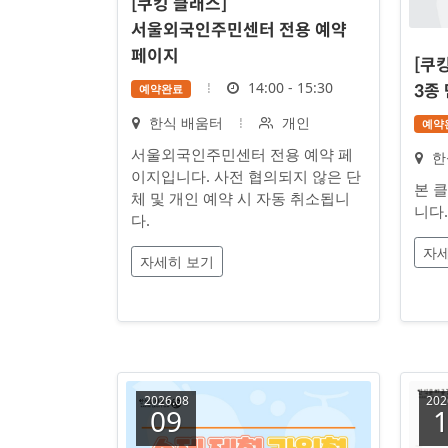
[쿠킹 클래스]
서울외국인주민센터 전용 예약
페이지
[쿠
시
14:00 - 15:30
예약완료
3종
간
장
대
한식 배움터
개인
예약
소
상
서울외국인주민센터 전용 예약 페
장
한
이지입니다. 사전 협의되지 않은 단
소
본 
체 및 개인 예약 시 자동 취소됩니
니다.
다.
자세
자세히 보기
2026.08
202
09