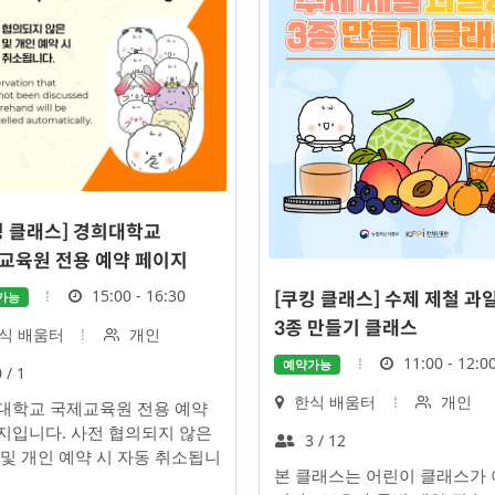
킹 클래스] 경희대학교
교육원 전용 예약 페이지
시
15:00 - 16:30
가능
[쿠킹 클래스] 수제 제철 과
간
3종 만들기 클래스
대
식 배움터
개인
상
시
11:00 - 12:0
예약가능
정
 / 1
간
원
장
대
한식 배움터
개인
대학교 국제교육원 전용 예약
수
소
상
지입니다. 사전 협의되지 않은
정
3 / 12
 및 개인 예약 시 자동 취소됩니
원
본 클래스는 어린이 클래스가
수