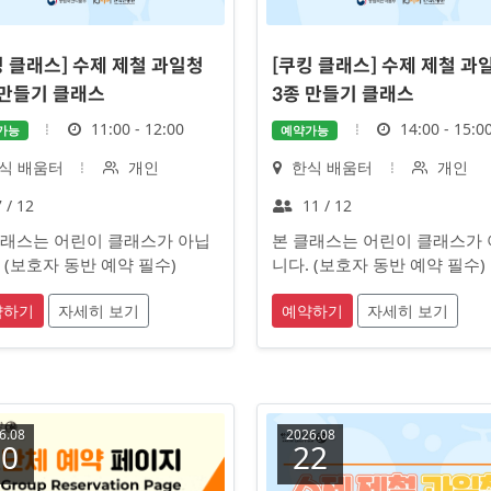
킹 클래스] 수제 제철 과일청
[쿠킹 클래스] 수제 제철 과
 만들기 클래스
3종 만들기 클래스
시
시
11:00 - 12:00
14:00 - 15:0
가능
예약가능
간
간
대
장
대
식 배움터
개인
한식 배움터
개인
상
소
상
정
정
 / 12
11 / 12
원
원
클래스는 어린이 클래스가 아닙
본 클래스는 어린이 클래스가
수
수
 (보호자 동반 예약 필수)
니다. (보호자 동반 예약 필수)
약하기
자세히 보기
예약하기
자세히 보기
6.08
2026.08
20
22