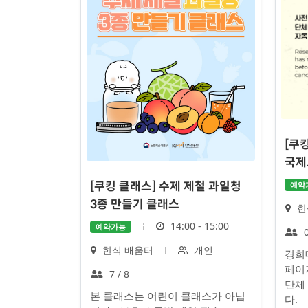
[쿠
국제
예약
[쿠킹 클래스] 수제 제철 과일청
3종 만들기 클래스
장
한
소
시
14:00 - 15:00
예약가능
0
간
장
대
한식 배움터
개인
경희
소
상
페이
정
7 / 8
단체
원
본 클래스는 어린이 클래스가 아닙
다.
수