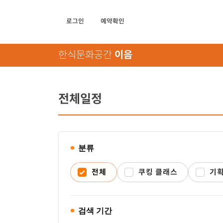
로그인
예약확인
한식문화공간
이음
전체일정
검
색
조
분류
건
전체
쿠킹 클래스
기획
검색 기간