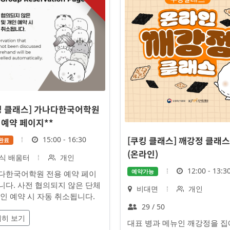
킹 클래스] 가나다한국어학원
 예약 페이지**
시
15:00 - 16:30
완료
[쿠킹 클래스] 깨강정 클래스
간
(온라인)
대
식 배움터
개인
상
시
12:00 - 13:3
예약가능
다한국어학원 전용 예약 페이
간
니다. 사전 협의되지 않은 단체
장
대
비대면
개인
개인 예약 시 자동 취소됩니다.
소
상
정
29 / 50
히 보기
원
대표 병과 메뉴인 깨강정을 