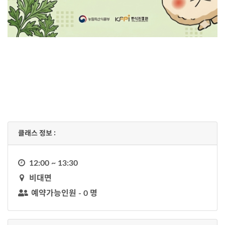
클래스 정보 :
시
12:00 ~ 13:30
계
지
비대면
도
예약가능인원 - 0 명
유
저