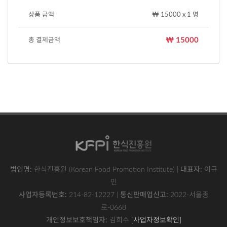
상품 금액
₩ 15000 x 1 명
₩ 15000
총 결제금액
사이트 푸터
법인명:
한식진흥원 (Korean Food Promotion Institute) |
대표자:
이규
민
사업자등록번호:
214-82-12227 |
통신판매업신고:
2022-서울종
로-0668
사업자정보확인
(새 창)
개인정보보호책임자:
김희수
[사업자정보확인]