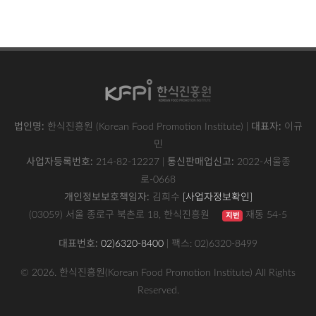
사이트 푸터
법인명:
한식진흥원 (Korean Food Promotion Institute) |
대표자:
이규
민
사업자등록번호:
214-82-12227 |
통신판매업신고:
2022-서울종
로-0668
사업자정보확인
(새 창)
개인정보보호책임자:
김희수
[사업자정보확인]
(03059) 서울 종로구 북촌로 18, 한식진흥원
재동 54-5
지번
대표번호:
02)6320-8400
| 팩스: 02)6320-8499
© 2026. 한식진흥원(Korean Food Promotion Institute) All Rights
Reserved.