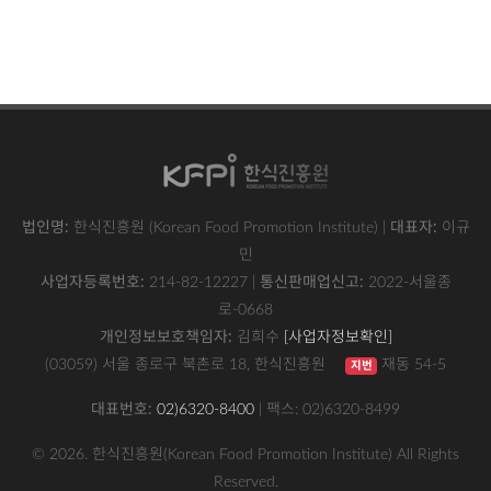
사이트 푸터
법인명:
한식진흥원 (Korean Food Promotion Institute) |
대표자:
이규
민
사업자등록번호:
214-82-12227 |
통신판매업신고:
2022-서울종
로-0668
사업자정보확인
(새 창)
개인정보보호책임자:
김희수
[사업자정보확인]
(03059) 서울 종로구 북촌로 18, 한식진흥원
재동 54-5
지번
대표번호:
02)6320-8400
| 팩스: 02)6320-8499
© 2026. 한식진흥원(Korean Food Promotion Institute) All Rights
Reserved.