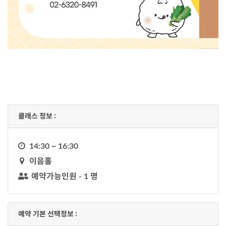
클래스 정보 :
시
14:30 ~ 16:30
계
지
이음홀
도
예약가능인원 - 1 명
유
저
예약 기본 선택정보 :